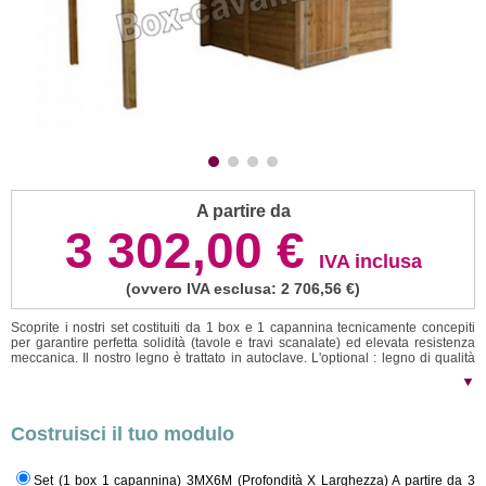
A partire da
3 302,00 €
IVA inclusa
(ovvero IVA esclusa: 2 706,56 €)
Scoprite i nostri set costituiti da 1 box e 1 capannina tecnicamente concepiti
per garantire perfetta solidità (tavole e travi scanalate) ed elevata resistenza
meccanica. Il nostro legno è trattato in autoclave. L'optional : legno di qualità
superiore ha 10 anni di garanzia. Il box ha un tetto a doppia falda o a falda
▼
piana.
Tutte le nostre casette sono semplici, veloci da montare e vendute con
chiare istruzioni di montaggio. Il cliente effettua da solo l'assemblaggio
installandole su un rivestimento in calcestrutto, su blocchi di cemento o
Costruisci il tuo modulo
direttamente al suolo. Il kit è composto da un set di tavole scanate di 40mm che
formano le pareti (tavole assemblabili ad incastro). Le suddette tavole si
inseriscono in una trave scanalata a cui si agganciano grazie a viti e chiodi
dando all'insieme un'elevata resistenza meccanica.
Il tetto è realizzato in
Set (1 box 1 capannina) 3MX6M (Profondità X Larghezza) A partire da 3