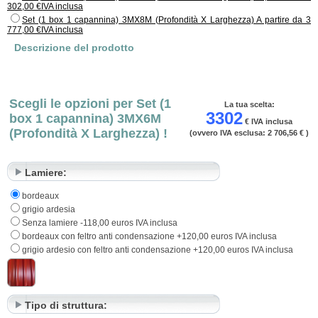
lamiera grecata. Potete personalizzare il vostro box acquistando le parti
302,00 €IVA inclusa
aggiuntive nella sezione: "pezzi da costruzione al dettaglio".
Set (1 box 1 capannina) 3MX8M (Profondità X Larghezza) A partire da 3
777,00 €IVA inclusa
Descrizione del prodotto
Scegli le opzioni per Set (1
La tua scelta:
3302
box 1 capannina) 3MX6M
€ IVA inclusa
(Profondità X Larghezza) !
(ovvero IVA esclusa:
2 706,56 €
)
Lamiere:
bordeaux
grigio ardesia
Senza lamiere -118,00 euros IVA inclusa
bordeaux con feltro anti condensazione +120,00 euros IVA inclusa
grigio ardesio con feltro anti condensazione +120,00 euros IVA inclusa
Tipo di struttura: