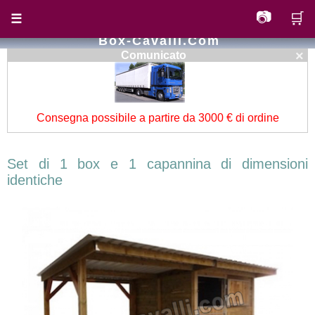
📷
🛒
☰
Box-Cavalli.com
×
Comunicato
Consegna possibile a partire da 3000 € di ordine
Set di 1 box e 1 capannina di dimensioni
identiche