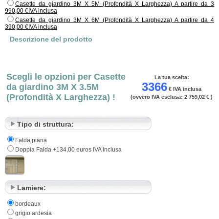
Casette da giardino 3M X 5M (Profondità X Larghezza) A partire da 3
legno di qualità superiore ha 10 anni di garanzia sul trattamento. Potete
990,00 €IVA inclusa
personalizzare la vostra casetta acquistando le parti aggiuntive nella sezione:
Casette da giardino 3M X 6M (Profondità X Larghezza) A partire da 4
"pezzi da costruzione al dettaglio".
La differenza tra un box e una casa da
390,00 €IVA inclusa
giardino sta nella larghezza della porta di quest'ultima in quanto misura (1,70)
Descrizione del prodotto
ideale per sistemarvici un trattore, una tosaerba, delle balle di fieno, ecc...
Scegli le opzioni per Casette
La tua scelta:
3366
da giardino 3M X 3.5M
€ IVA inclusa
(Profondità X Larghezza) !
(ovvero IVA esclusa:
2 759,02 €
)
Tipo di struttura:
Falda piana
Doppia Falda +134,00 euros IVA inclusa
Lamiere:
bordeaux
grigio ardesia