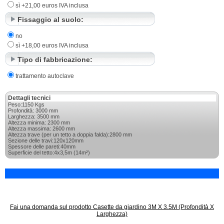
sì +21,00 euros IVA inclusa
Fissaggio al suolo:
no
sì +18,00 euros IVA inclusa
Tipo di fabbricazione:
trattamento autoclave
Dettagli tecnici
Peso:1150 Kgs
Profondità: 3000 mm
Larghezza: 3500 mm
Altezza minima: 2300 mm
Altezza massima: 2600 mm
Altezza trave (per un tetto a doppia falda):2800 mm
Sezione delle travi:120x120mm
Spessore delle pareti:40mm
Superficie del tetto:4x3,5m (14m²)
Fai una domanda sul prodotto Casette da giardino 3M X 3.5M (Profondità X
Larghezza)