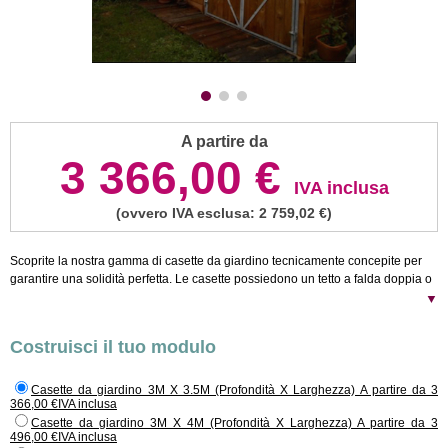
A partire da
3 366,00 €
IVA inclusa
(ovvero IVA esclusa: 2 759,02 €)
Scoprite la nostra gamma di casette da giardino tecnicamente concepite per
garantire una solidità perfetta. Le casette possiedono un tetto a falda doppia o
a falda piana a seconda dell'opzione scelta, larghezza da 3m a 6m. Tutte le
▼
nostre casette e tettoie sono semplici, veloci da montare e vendute con le
istruzioni di montaggio. Il cliente effettua da solo l'assemblaggio da effettuarsi
Costruisci il tuo modulo
su un rivestimento in calcestrutto, su blocchi di cemento o sul suolo stesso. Il kit
è composto da un lotto di tavole scanate di 40mm che formano le pareti (tavole
assemblabili ad incastro). Le suddette tavole si inseriscono in una trave
Casette da giardino 3M X 3.5M (Profondità X Larghezza) A partire da 3
366,00 €IVA inclusa
scanalata a cui si agganciano grazie a viti e chiodi dando all'insieme
un'elevata resistenza meccanica; (Attenzione: chiavistelli non inclusi). Il tetto è
Casette da giardino 3M X 4M (Profondità X Larghezza) A partire da 3
496,00 €IVA inclusa
realizzato in lamiera grecata. Il nostro legno è interamente trattato. Optional : il