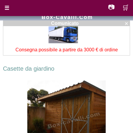
📷
🛒
☰
Box-Cavalli.com
×
Comunicato
Consegna possibile a partire da 3000 € di ordine
Casette da giardino