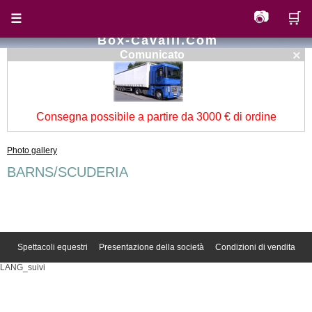
📷
🛒
☰
Box-Cavalli.com
×
Comunicato
Consegna possibile a partire da 3000 € di ordine
Photo gallery
BARNS/SCUDERIA
Spettacoli equestri
Presentazione della società
Condizioni di vendita
LANG_suivi